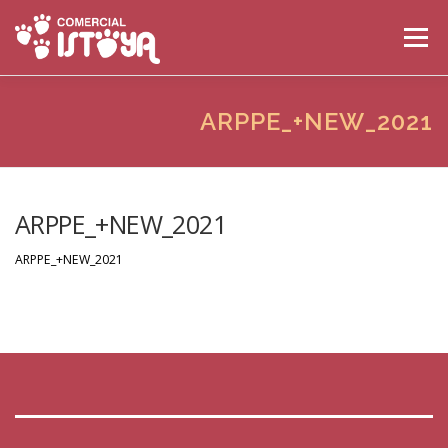
Saltar al contenido
Menú
INICIO
LA EMPRESA
PRODUCTOS
ARPPE_+NEW_2021
CATÁLOGOS
CONTACTO
ARPPE_+NEW_2021
ARPPE_+NEW_2021