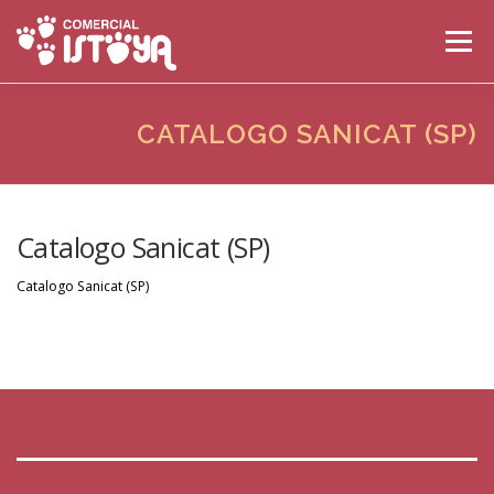
Saltar al contenido
Menú
INICIO
LA EMPRESA
PRODUCTOS
CATALOGO SANICAT (SP)
CATÁLOGOS
CONTACTO
Catalogo Sanicat (SP)
Catalogo Sanicat (SP)